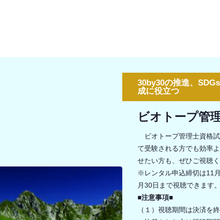
30by30の推進、SD
成に役立つ
ビオトープ管
ビオトープ管理士資格試
て受験される方でも効率よ
せたい方も、ぜひご視聴く
※レンタル申込締切は11月
月30日まで視聴できます
■注意事項■
（１）視聴期間は決済を終え