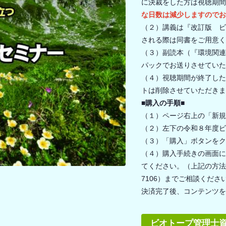
に決裁をした方は視聴期間
な日数は減少しますのでお
（２）講義は『改訂版 ビ
される際は同書をご用意く
（３）副読本（『環境関連
パックでお送りさせていた
（４）視聴期間が終了した
トは削除させていただきま
■購入の手順■
（１）ページ右上の「新規
（２）左下の令和８年度ビ
（３）「購入」ボタンをク
（４）購入手続きの画面に
てください。（上記の方法で
7106）までご相談くださ
決済完了後、コンテンツを
ビオトープ管理士資