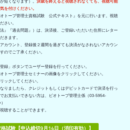
が短くなります）。
決裁を終えると視聴されなくても、視聴可能
気を付けください。
オトープ管理士資格試験 公式テキスト』を元に行います。視聴
ださい。
法』『過去問題』）は、決済後、ご登録いただいた住所にレター
だきます。
アカウント、登録後２週間を過ぎても決済がなされないアカウン
すのでご了承ください。
登録」ボタンでユーザー登録を行ってください。
オトープ管理士セミナーの画像をクリックしてください。
リックしてください。
なりましたら、クレジットもしくはデビットカードで決済を行っ
お支払いできない方は、ビオトープ管理士係（03-5954-
い）
視聴することができます。
格試験【申込締切9月14日（消印有効）】